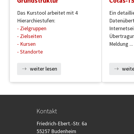
Grundstruktur
Cotas-T
Das Kurstool arbeitet mit 4
Ein detaill
Hierarchiestufen:
Datenübert
- Zielgruppen
Internetsei
- Zielseiten
Übertragun
- Kursen
Meldung ...
- Standorte
weiter lesen
weite
Kontakt
Friedrich-Ebert.-Str. 6a
55257 Budenheim