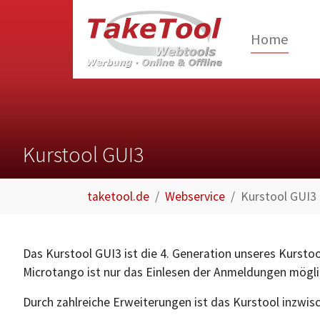
Home
Skip to main content
Kurstool GUI3
You are here:
taketool.de
Webservice
Kurstool GUI3
Das Kurstool GUI3 ist die 4. Generation unseres Kurstoo
Microtango ist nur das Einlesen der Anmeldungen mögli
Durch zahlreiche Erweiterungen ist das Kurstool inzwis